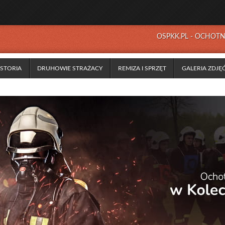
OSPKK.PL - OCHOT
ISTORIA
DRUHOWIE STRAŻACY
REMIZA I SPRZĘT
GALERIA ZDJĘ