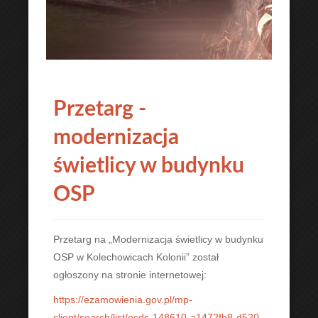
Przetarg -
modernizacja
świetlicy w budynku
OSP
Przetarg na „Modernizacja świetlicy w budynku
OSP w Kolechowicach Kolonii” został
ogłoszony na stronie internetowej:
https://ezamowienia.gov.pl/mp-
client/search/list/ocds-148610-a1472fb8-d520-