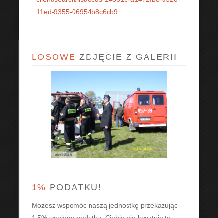
11ed-9355-06954b8c6cb9
LOSOWE
ZDJĘCIE Z GALERII
1%
PODATKU!
Możesz wspomóc naszą jednostkę przekazując
1,5% swojego podatku. Ciebie nie kosztuje to