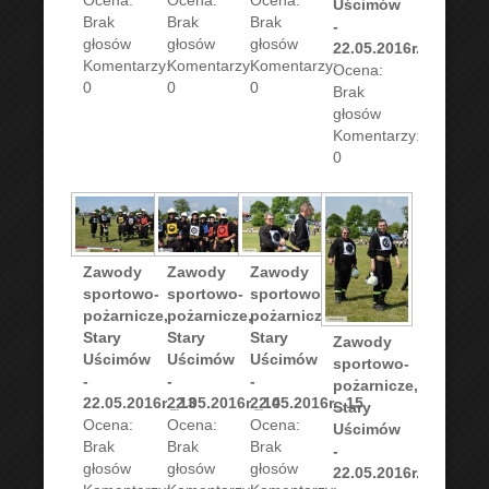
Ocena:
Ocena:
Ocena:
Uścimów
Brak
Brak
Brak
-
głosów
głosów
głosów
22.05.2016r._12
Komentarzy:
Komentarzy:
Komentarzy:
Ocena:
0
0
0
Brak
głosów
Komentarzy:
0
Zawody
Zawody
Zawody
sportowo-
sportowo-
sportowo-
pożarnicze,
pożarnicze,
pożarnicze,
Stary
Stary
Stary
Zawody
Uścimów
Uścimów
Uścimów
sportowo-
-
-
-
pożarnicze,
22.05.2016r._13
22.05.2016r._14
22.05.2016r._15
Stary
Ocena:
Ocena:
Ocena:
Uścimów
Brak
Brak
Brak
-
głosów
głosów
głosów
22.05.2016r._16