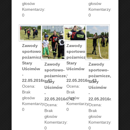
głosów
głosów
Komentarzy:
Komentarzy:
0
0
Zawody
Zawody
sportowo-
sportowo-
pożarnicze,
pożarnicze,
Stary
Stary
Zawody
Zawody
Uścimów
Uścimów
sportowo-
sportowo-
-
-
pożarnicze,
pożarnicze,
22.05.2016r._41
22.05.2016r._43
Stary
Stary
Ocena:
Ocena:
Uścimów
Uścimów
Brak
Brak
-
-
głosów
głosów
22.05.2016r._42
22.05.2016r._44
Komentarzy:
Komentarzy:
Ocena:
Ocena:
0
0
Brak
Brak
głosów
głosów
Komentarzy:
Komentarzy:
0
0