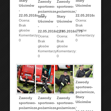
Stary
Stary
Zawody
Zawody
Uścimów
Uścimów
sportowo-
sportowo-
-
-
pożarnicze,
pożarnicze,
22.05.2016r._73
22.05.2016r._76
Stary
Stary
Ocena:
Ocena:
Uścimów
Uścimów
Brak
Brak
-
-
głosów
głosów
22.05.2016r._74
22.05.2016r._75
Komentarzy:
Komentarzy:
Ocena:
Ocena:
0
0
Brak
Brak
głosów
głosów
Komentarzy:
Komentarzy:
0
0
Zawody
sportowo-
pożarnicze,
Stary
Zawody
Zawody
Zawody
Uścimów
sportowo-
sportowo-
sportowo-
-
pożarnicze,
pożarnicze,
pożarnicze,