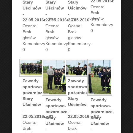
22.05.2016r._80
Stary
Stary
Stary
Ocena:
Uścimów
Uścimów
Uścimów
Brak
-
-
-
głosów
22.05.2016r._77
22.05.2016r._78
22.05.2016r._79
Komentarzy:
Ocena:
Ocena:
Ocena:
0
Brak
Brak
Brak
głosów
głosów
głosów
Komentarzy:
Komentarzy:
Komentarzy:
0
0
0
Zawody
Zawody
sportowo-
sportowo-
pożarnicze,
pożarnicze,
Stary
Stary
Zawody
Zawody
Uścimów
Uścimów
sportowo-
sportowo-
-
-
pożarnicze,
pożarnicze,
22.05.2016r._81
22.05.2016r._83
Stary
Stary
Ocena:
Ocena:
Uścimów
Uścimów
Brak
Brak
-
-