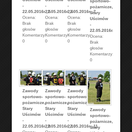
sportowo-
-
-
-
pożarnicze,
22.05.2016r._5
22.05.2016r._6
22.05.2016r._7
Stary
Ocena:
Ocena:
Ocena:
Uścimów
Brak
Brak
Brak
-
głosów
głosów
głosów
22.05.2016r._8
Komentarzy:
Komentarzy:
Komentarzy:
Ocena:
0
0
0
Brak
głosów
Komentarzy:
0
Zawody
Zawody
Zawody
sportowo-
sportowo-
sportowo-
pożarnicze,
pożarnicze,
pożarnicze,
Stary
Stary
Stary
Zawody
Uścimów
Uścimów
Uścimów
sportowo-
-
-
-
pożarnicze,
22.05.2016r._9
22.05.2016r._10
22.05.2016r._11
Stary