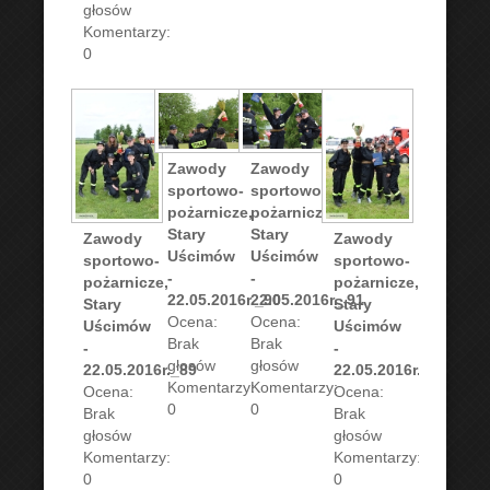
głosów
Komentarzy:
0
Zawody
Zawody
sportowo-
sportowo-
pożarnicze,
pożarnicze,
Stary
Stary
Zawody
Zawody
Uścimów
Uścimów
sportowo-
sportowo-
-
-
pożarnicze,
pożarnicze,
22.05.2016r._90
22.05.2016r._91
Stary
Stary
Ocena:
Ocena:
Uścimów
Uścimów
Brak
Brak
-
-
głosów
głosów
22.05.2016r._89
22.05.2016r._92
Komentarzy:
Komentarzy:
Ocena:
Ocena:
0
0
Brak
Brak
głosów
głosów
Komentarzy:
Komentarzy:
0
0