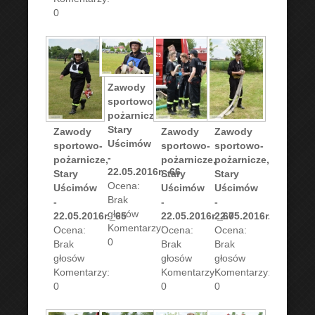
0
Zawody
sportowo-
pożarnicze,
Stary
Zawody
Zawody
Zawody
Uścimów
sportowo-
sportowo-
sportowo-
-
pożarnicze,
pożarnicze,
pożarnicze,
22.05.2016r._66
Stary
Stary
Stary
Ocena:
Uścimów
Uścimów
Uścimów
Brak
-
-
-
głosów
22.05.2016r._65
22.05.2016r._67
22.05.2016r._68
Komentarzy:
Ocena:
Ocena:
Ocena:
0
Brak
Brak
Brak
głosów
głosów
głosów
Komentarzy:
Komentarzy:
Komentarzy:
0
0
0