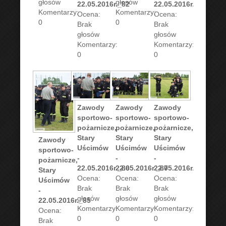
głosów
głosów
22.05.2016r._82
22.05.2016r._84
Komentarzy:
Komentarzy:
Ocena:
Ocena:
0
0
Brak
Brak
głosów
głosów
Komentarzy:
Komentarzy:
0
0
Zawody
Zawody
Zawody
sportowo-
sportowo-
sportowo-
pożarnicze,
pożarnicze,
pożarnicze,
Stary
Stary
Stary
Zawody
Uścimów
Uścimów
Uścimów
sportowo-
-
-
-
pożarnicze,
22.05.2016r._86
22.05.2016r._87
22.05.2016r._88
Stary
Ocena:
Ocena:
Ocena:
Uścimów
Brak
Brak
Brak
-
głosów
głosów
głosów
22.05.2016r._85
Komentarzy:
Komentarzy:
Komentarzy:
Ocena:
0
0
0
Brak