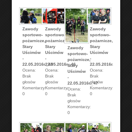
Zawody
Zawody
Zawody
sportowo-
sportowo-
sportowo-
pożarnicze,
pożarnicze,
pożarnicze,
Stary
Stary
Stary
Zawody
Uścimów
Uścimów
Uścimów
sportowo-
-
-
-
pożarnicze,
22.05.2016r._45
22.05.2016r._46
22.05.2016r._48
Stary
Ocena:
Ocena:
Ocena:
Uścimów
Brak
Brak
Brak
-
głosów
głosów
głosów
22.05.2016r._47
Komentarzy:
Komentarzy:
Komentarzy:
Ocena:
0
0
0
Brak
głosów
Komentarzy:
0